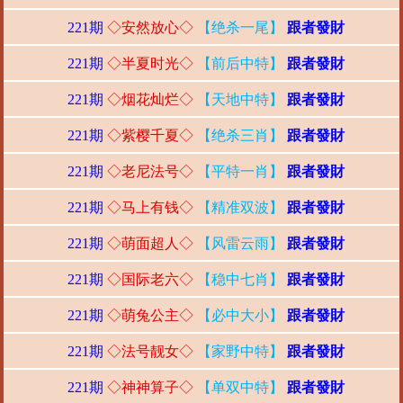
221期
◇安然放心◇
【绝杀一尾】
跟者發財
221期
◇半夏时光◇
【前后中特】
跟者發財
221期
◇烟花灿烂◇
【天地中特】
跟者發財
221期
◇紫樱千夏◇
【绝杀三肖】
跟者發財
221期
◇老尼法号◇
【平特一肖】
跟者發財
221期
◇马上有钱◇
【精准双波】
跟者發財
221期
◇萌面超人◇
【风雷云雨】
跟者發財
221期
◇国际老六◇
【稳中七肖】
跟者發財
221期
◇萌兔公主◇
【必中大小】
跟者發財
221期
◇法号靓女◇
【家野中特】
跟者發財
221期
◇神神算子◇
【单双中特】
跟者發財