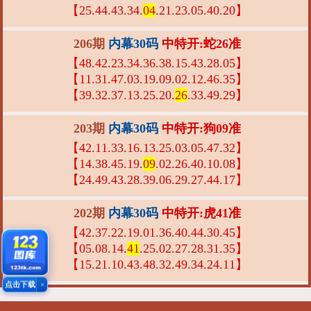
【
25.44.43.34.
04
.21.23.05.40.20
】
206期
内幕30码
中特开:蛇26准
【48.42.23.34.36.38.15.43.28.05】
【11.31.47.03.19.09.02.12.46.35】
【
39.32.37.13.25.20.
26
.33.49.29
】
203期
内幕30码
中特开:狗09准
【42.11.33.16.13.25.03.05.47.32】
【14.38.45.19.
09
.02.26.40.10.08】
【
24.49.43.28.39.06.29.27.44.17
】
202期
内幕30码
中特开:虎41准
【42.37.22.19.01.36.40.44.30.45】
【05.08.14.
41
.25.02.27.28.31.35】
【
15.21.10.43.48.32.49.34.24.11
】
点击下载
×