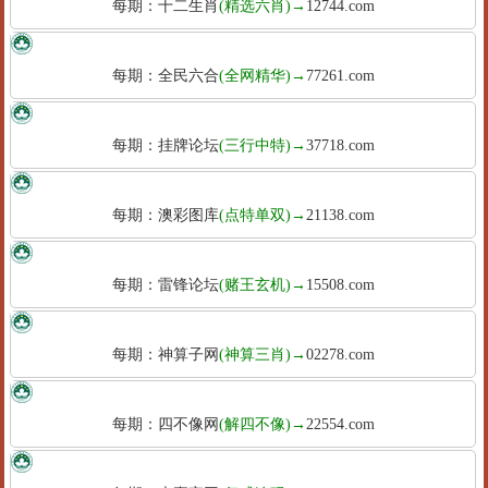
每期：十二生肖
(精选六肖)→
12744.com
每期：全民六合
(全网精华)→
77261.com
每期：挂牌论坛
(三行中特)→
37718.com
每期：澳彩图库
(点特单双)→
21138.com
每期：雷锋论坛
(赌王玄机)→
15508.com
每期：神算子网
(神算三肖)→
02278.com
每期：四不像网
(解四不像)→
22554.com