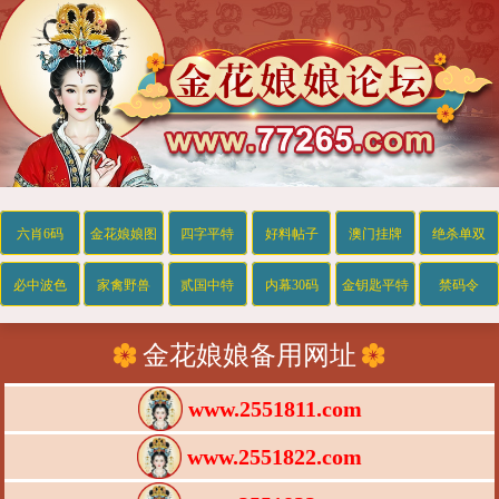
六肖6码
金花娘娘图
四字平特
好料帖子
澳门挂牌
绝杀单双
必中波色
家禽野兽
贰国中特
内幕30码
金钥匙平特
禁码令
金花娘娘备用网址
www.2551811.com
www.2551822.com