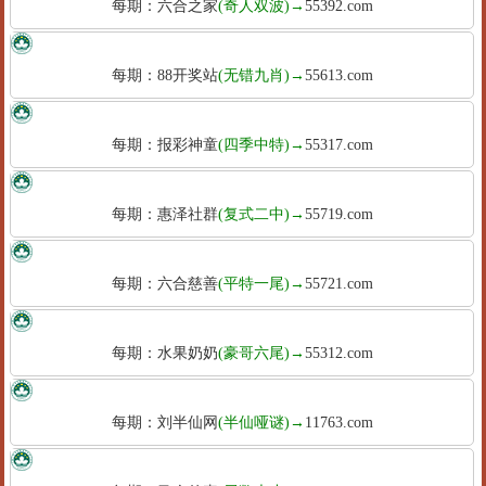
每期：六合之家
(奇人双波)→
55392.com
每期：88开奖站
(无错九肖)→
55613.com
每期：报彩神童
(四季中特)→
55317.com
每期：惠泽社群
(复式二中)→
55719.com
每期：六合慈善
(平特一尾)→
55721.com
每期：水果奶奶
(豪哥六尾)→
55312.com
每期：刘半仙网
(半仙哑谜)→
11763.com