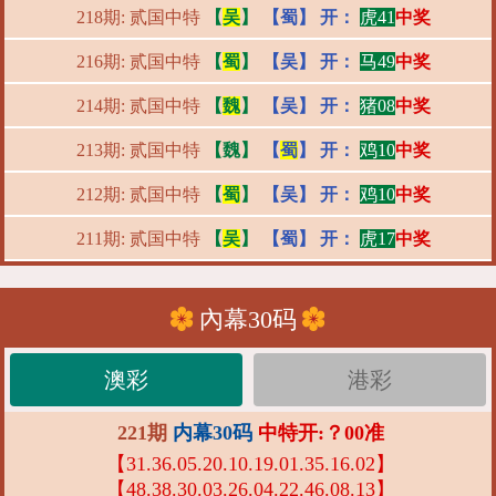
218期: 贰国中特
【
吴
】
【
蜀
】 开：
虎41
中奖
216期: 贰国中特
【
蜀
】
【
吴
】 开：
马49
中奖
214期: 贰国中特
【
魏
】
【
吴
】 开：
猪08
中奖
213期: 贰国中特
【
魏
】
【
蜀
】 开：
鸡10
中奖
212期: 贰国中特
【
蜀
】
【
吴
】 开：
鸡10
中奖
211期: 贰国中特
【
吴
】
【
蜀
】 开：
虎17
中奖
內幕30码
澳彩
港彩
221期
内幕30码
中特开:？00准
【31.36.05.20.10.19.01.35.16.02】
【48.38.30.03.26.04.22.46.08.13】