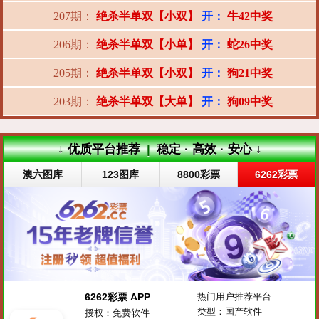
207期：
绝杀半单双【小双】
开：
牛42中奖
206期：
绝杀半单双【小单】
开：
蛇26中奖
205期：
绝杀半单双【小双】
开：
狗21中奖
203期：
绝杀半单双【大单】
开：
狗09中奖
↓ 优质平台推荐
|
稳定 · 高效 · 安心 ↓
澳六图库
123图库
8800彩票
6262彩票
6262彩票 APP
热门用户推荐平台
类型：国产软件
授权：免费软件