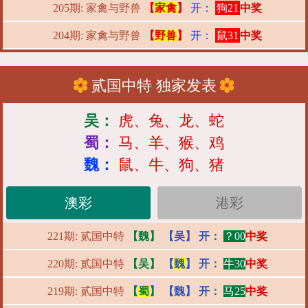
205期: 家禽与野兽
【
家禽
】
开：
狗21
中奖
204期: 家禽与野兽
【
野兽
】
开：
鼠31
中奖
贰国中特 独家发表
吴：
虎、兔、龙、蛇
蜀：
马、羊、猴、鸡
魏：
鼠、牛、狗、猪
澳彩
港彩
221期: 贰国中特
【
魏
】
【
吴
】 开：
？00
中奖
220期: 贰国中特
【
吴
】
【
魏
】 开：
牛30
中奖
219期: 贰国中特
【
蜀
】
【
魏
】 开：
马25
中奖