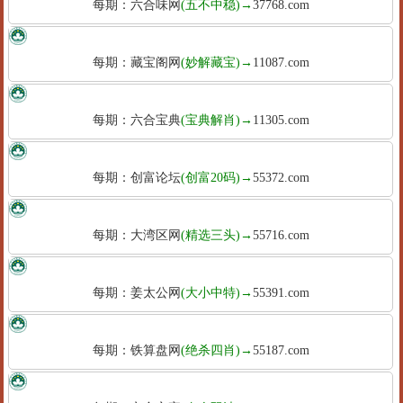
每期：六合味网
(五不中稳)→
37768.com
每期：藏宝阁网
(妙解藏宝)→
11087.com
每期：六合宝典
(宝典解肖)→
11305.com
每期：创富论坛
(创富20码)→
55372.com
每期：大湾区网
(精选三头)→
55716.com
每期：姜太公网
(大小中特)→
55391.com
每期：铁算盘网
(绝杀四肖)→
55187.com