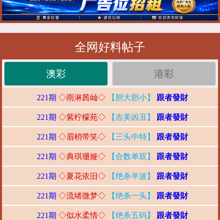
全网好料帖子
澳彩
港彩
221
期
◇雨淋茜屾◇
【胆大胆小】
跟者發財
221期
◇紫柠檬苑◇
【吉美凶丑】
跟者發財
221期
◇眉梢带笑◇
【三头中特】
跟者發財
221期
◇典琪珊娅◇
【合数单双】
跟者發財
221期
◇夏花依旧◇
【绝杀半波】
跟者發財
221期
◇流绪微梦◇
【绝杀一头】
跟者發財
221期
◇似水柔情◇
【绝杀五码】
跟者發財