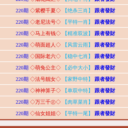
220期
◇紫樱千夏◇
【绝杀三肖】
跟者發財
220期
◇老尼法号◇
【平特一肖】
跟者發財
220期
◇马上有钱◇
【精准双波】
跟者發財
220期
◇萌面超人◇
【风雷云雨】
跟者發財
220期
◇国际老六◇
【稳中七肖】
跟者發財
220期
◇萌兔公主◇
【必中大小】
跟者發財
220期
◇法号靓女◇
【家野中特】
跟者發財
220期
◇神神算子◇
【单双中特】
跟者發財
220期
◇万三千㊣◇
【肉草菜肖】
跟者發財
220期
◇仙女姐姐◇
【平特一尾】
跟者發財