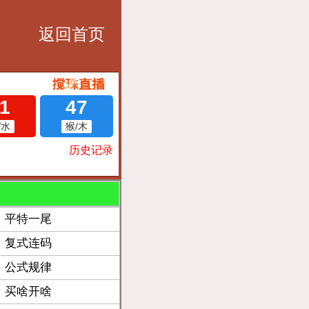
返回首页
平特一尾
复式连码
公式规律
买啥开啥