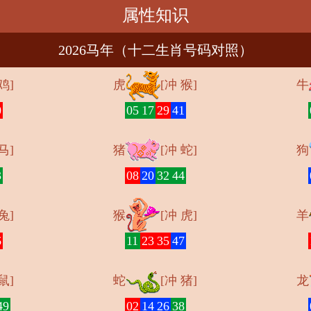
属性知识
2026马年（十二生肖号码对照）
鸡]
虎
[冲 猴]
牛
0
05
17
29
41
马]
猪
[冲 蛇]
狗
3
08
20
32
44
兔]
猴
[冲 虎]
羊
6
11
23
35
47
鼠]
蛇
[冲 猪]
龙
49
02
14
26
38