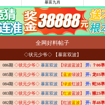
暴富九肖
全网好料帖子
◇状元少爷◇ 【暴富双波】
086期
◇
状元少爷
◇
暴富双波
【绿波蓝波】
开:
？00凖
085期
◇
状元少爷
◇
暴富双波
【
蓝波
绿波】
开:
龙03凖
084期
◇
状元少爷
◇
暴富双波
【
绿波
红波】
开:
蛇38凖
083期
◇
状元少爷
◇
暴富双波
【
红波
蓝波】
开:
猴23凖
082期
◇
状元少爷
◇
暴富双波
【红波
蓝波
】
开:
羊48凖