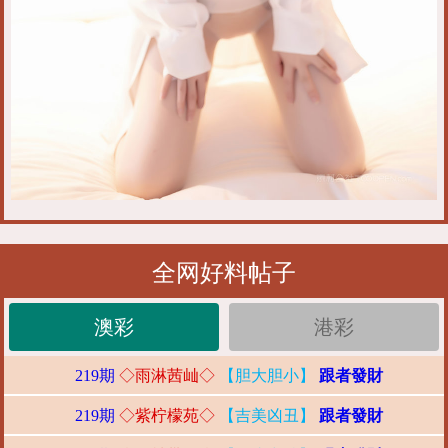
全网好料帖子
澳彩
港彩
219
期
◇雨淋茜屾◇
【胆大胆小】
跟者發財
219期
◇紫柠檬苑◇
【吉美凶丑】
跟者發財