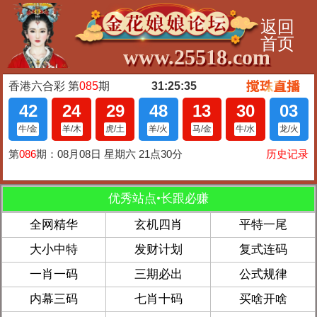
返回
首页
www.25518.com
优秀站点•长跟必赚
全网精华
玄机四肖
平特一尾
大小中特
发财计划
复式连码
一肖一码
三期必出
公式规律
内幕三码
七肖十码
买啥开啥