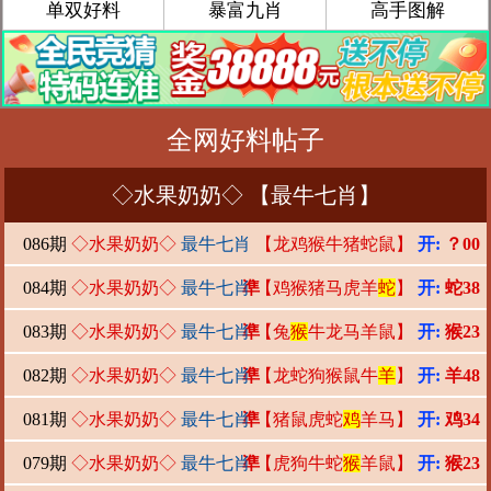
单双好料
暴富九肖
高手图解
全网好料帖子
◇水果奶奶◇ 【最牛七肖】
086期
◇
水果奶奶
◇
最牛七肖
【龙鸡猴牛猪蛇鼠】
开:
？00
084期
◇
水果奶奶
◇
最牛七肖
凖
【鸡猴猪马虎羊
蛇
】
开:
蛇38
083期
◇
水果奶奶
◇
最牛七肖
凖
【兔
猴
牛龙马羊鼠】
开:
猴23
082期
◇
水果奶奶
◇
最牛七肖
凖
【龙蛇狗猴鼠牛
羊
】
开:
羊48
081期
◇
水果奶奶
◇
最牛七肖
凖
【猪鼠虎蛇
鸡
羊马】
开:
鸡34
079期
◇
水果奶奶
◇
最牛七肖
凖
【虎狗牛蛇
猴
羊鼠】
开:
猴23