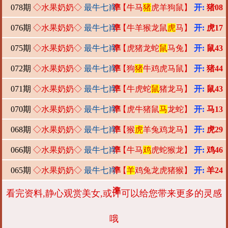
078期
◇
水果奶奶
◇
最牛七肖
凖
【牛马
猪
虎羊狗鼠】
开:
猪08
076期
◇
水果奶奶
◇
最牛七肖
凖
【牛羊猴龙鼠
虎
马】
开:
虎17
075期
◇
水果奶奶
◇
最牛七肖
凖
【虎猪龙蛇
鼠
马兔】
开:
鼠43
072期
◇
水果奶奶
◇
最牛七肖
凖
【狗
猪
牛鸡虎马鼠】
开:
猪44
071期
◇
水果奶奶
◇
最牛七肖
凖
【牛虎蛇
鼠
猪龙马】
开:
鼠43
070期
◇
水果奶奶
◇
最牛七肖
凖
【虎牛猪鼠
马
龙蛇】
开:
马13
068期
◇
水果奶奶
◇
最牛七肖
凖
【猴
虎
羊兔鸡龙马】
开:
虎29
066期
◇
水果奶奶
◇
最牛七肖
凖
【牛马
鸡
虎蛇猴龙】
开:
鸡46
065期
◇
水果奶奶
◇
最牛七肖
凖
【
羊
鸡兔龙虎猪猴】
开:
羊24
凖
看完资料,静心观赏美女,或许可以给您带来更多的灵感
哦