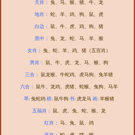
天肖：
兔、马、猴、猪、牛、龙
地肖：
蛇、羊、鸡、狗、鼠、虎
白边：
鼠、牛、虎、鸡、狗、猪
黑中：
兔、龙、蛇、马、羊、猴
女肖：
兔、蛇、羊、鸡、猪（五宫肖）
男肖：
鼠、牛、虎、龙、马、猴、狗
三合：
鼠龙猴、牛蛇鸡、虎马狗、兔羊猪
六合：
鼠牛、龙鸡、虎猪、蛇猴、兔狗、马羊
琴:
兔蛇鸡
棋:
鼠牛狗
书:
虎龙马
画:
羊猴猪
五福肖：
鼠、虎、兔、蛇、猴
、
龙
红肖：
马、兔、鼠、鸡
蓝肖：
蛇、虎、猪、猴