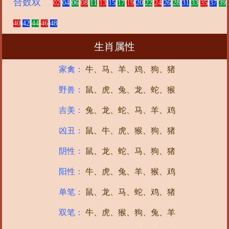
合数双
02
04
06
08
11
13
15
17
19
20
22
24
26
28
31
33
35
37
39
40
42
44
46
48
生肖属性
家禽：
牛、马、羊、鸡、狗、猪
野兽：
鼠、虎、兔、龙、蛇、猴
吉美：
兔、龙、蛇、马、羊、鸡
凶丑：
鼠、牛、虎、猴、狗、猪
阴性：
鼠、龙、蛇、马、狗、猪
阳性：
牛、虎、兔、羊、猴、鸡
单笔：
鼠、龙、马、蛇、鸡、猪
双笔：
牛、
虎、猴、狗、兔、羊