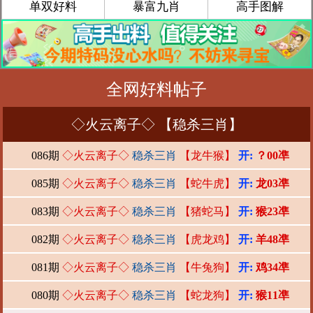
单双好料
暴富九肖
高手图解
全网好料帖子
◇火云离子◇ 【稳杀三肖】
086期
◇
火
云
离子
◇
稳杀三肖
【
龙牛猴
】
开:
？00凖
085期
◇
火
云
离子
◇
稳杀三肖
【
蛇牛虎
】
开:
龙03凖
083期
◇
火
云
离子
◇
稳杀三肖
【
猪蛇马
】
开:
猴23凖
082期
◇
火
云
离子
◇
稳杀三肖
【
虎龙鸡
】
开:
羊48凖
081期
◇
火
云
离子
◇
稳杀三肖
【
牛兔狗
】
开:
鸡34凖
080期
◇
火
云
离子
◇
稳杀三肖
【
蛇龙狗
】
开:
猴11凖