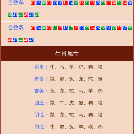
合数单
01
03
05
07
09
10
12
14
16
18
21
23
25
27
29
30
32
34
36
38
41
43
45
47
49
合数双
02
04
06
08
11
13
15
17
19
20
22
24
26
28
31
33
35
37
39
40
42
44
46
48
生肖属性
家禽：
牛、马、羊、鸡、狗、猪
野兽：
鼠、虎、兔、龙、蛇、猴
吉美：
兔、龙、蛇、马、羊、鸡
凶丑：
鼠、牛、虎、猴、狗、猪
阴性：
鼠、龙、蛇、马、狗、猪
阳性：
牛、虎、兔、羊、猴、鸡