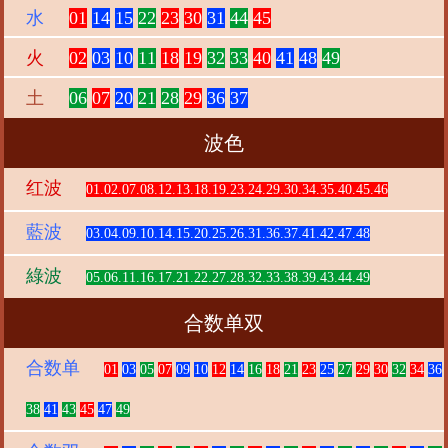
水
01
14
15
22
23
30
31
44
45
火
02
03
10
11
18
19
32
33
40
41
48
49
土
06
07
20
21
28
29
36
37
波色
红波
01.02.07.08.12.13.18.19.23.24.29.30.34.35.40.45.46
藍波
03.04.09.10.14.15.20.25.26.31.36.37.41.42.47.48
綠波
05.06.11.16.17.21.22.27.28.32.33.38.39.43.44.49
合数单双
合数单
01
03
05
07
09
10
12
14
16
18
21
23
25
27
29
30
32
34
36
38
41
43
45
47
49