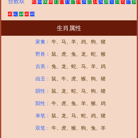
合数双
02
04
06
08
11
13
15
17
19
20
22
24
26
28
31
33
35
37
39
40
42
44
46
48
生肖属性
家禽：
牛、马、羊、鸡、狗、猪
野兽：
鼠、虎、兔、龙、蛇、猴
吉美：
兔、龙、蛇、马、羊、鸡
凶丑：
鼠、牛、虎、猴、狗、猪
阴性：
鼠、龙、蛇、马、狗、猪
阳性：
牛、虎、兔、羊、猴、鸡
单笔：
鼠、龙、马、蛇、鸡、猪
双笔：
牛、
虎、猴、狗、兔、羊