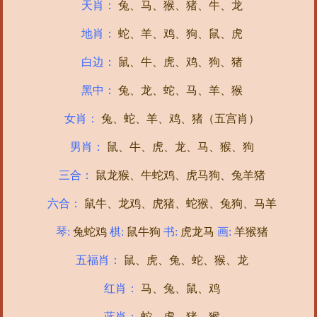
天肖：
兔、马、猴、猪、牛、龙
地肖：
蛇、羊、鸡、狗、鼠、虎
白边：
鼠、牛、虎、鸡、狗、猪
黑中：
兔、龙、蛇、马、羊、猴
女肖：
兔、蛇、羊、鸡、猪（五宫肖）
男肖：
鼠、牛、虎、龙、马、猴、狗
三合：
鼠龙猴、牛蛇鸡、虎马狗、兔羊猪
六合：
鼠牛、龙鸡、虎猪、蛇猴、兔狗、马羊
琴:
兔蛇鸡
棋:
鼠牛狗
书:
虎龙马
画:
羊猴猪
五福肖：
鼠、虎、兔、蛇、猴
、
龙
红肖：
马、兔、鼠、鸡
蓝肖：
蛇、虎、猪、猴