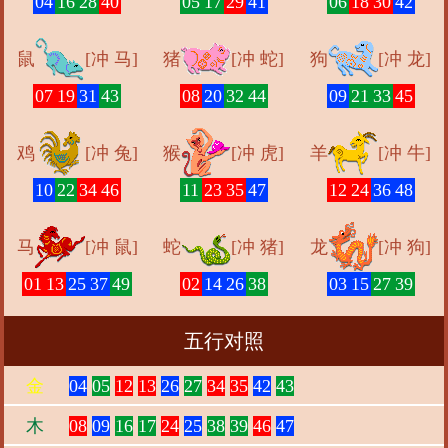
04
16
28
40
05
17
29
41
06
18
30
42
鼠
[冲 马]
猪
[冲 蛇]
狗
[冲 龙]
07
19
31
43
08
20
32
44
09
21
33
45
鸡
[冲 兔]
猴
[冲 虎]
羊
[冲 牛]
10
22
34
46
11
23
35
47
12
24
36
48
马
[冲 鼠]
蛇
[冲 猪]
龙
[冲 狗]
01
13
25
37
49
02
14
26
38
03
15
27
39
五行对照
金
04
05
12
13
26
27
34
35
42
43
木
08
09
16
17
24
25
38
39
46
47