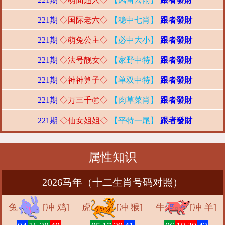
221期
◇国际老六◇
【稳中七肖】
跟者發財
221期
◇萌兔公主◇
【必中大小】
跟者發財
221期
◇法号靓女◇
【家野中特】
跟者發財
221期
◇神神算子◇
【单双中特】
跟者發財
221期
◇万三千㊣◇
【肉草菜肖】
跟者發財
221期
◇仙女姐姐◇
【平特一尾】
跟者發財
属性知识
2026马年（十二生肖号码对照）
兔
[冲 鸡]
虎
[冲 猴]
牛
[冲 羊]