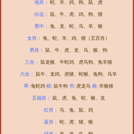
地肖：
蛇、羊、鸡、狗、鼠、虎
白边：
鼠、牛、虎、鸡、狗、猪
黑中：
兔、龙、蛇、马、羊、猴
女肖：
兔、蛇、羊、鸡、猪（五宫肖）
男肖：
鼠、牛、虎、龙、马、猴、狗
三合：
鼠龙猴、牛蛇鸡、虎马狗、兔羊猪
六合：
鼠牛、龙鸡、虎猪、蛇猴、兔狗、马羊
琴:
兔蛇鸡
棋:
鼠牛狗
书:
虎龙马
画:
羊猴猪
五福肖：
鼠、虎、兔、蛇、猴
、
龙
红肖：
马、兔、鼠、鸡
蓝肖：
蛇、虎、猪、猴
绿肖：
羊、龙、牛、狗