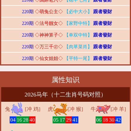
220期
◇萌兔公主◇
【必中大小】
跟者發財
220期
◇法号靓女◇
【家野中特】
跟者發財
220期
◇神神算子◇
【单双中特】
跟者發財
220期
◇万三千㊣◇
【肉草菜肖】
跟者發財
220期
◇仙女姐姐◇
【平特一尾】
跟者發財
属性知识
2026马年（十二生肖号码对照）
兔
[冲 鸡]
虎
[冲 猴]
牛
[冲 羊]
04
16
28
40
05
17
29
41
06
18
30
42