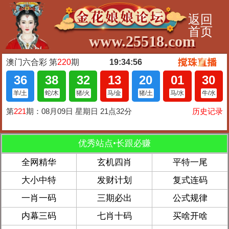
返回
首页
www.25518.com
优秀站点•长跟必赚
全网精华
玄机四肖
平特一尾
大小中特
发财计划
复式连码
一肖一码
三期必出
公式规律
内幕三码
七肖十码
买啥开啥