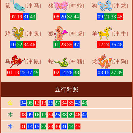
鼠
[冲 马]
猪
[冲 蛇]
狗
[冲 龙]
07
19
31
43
08
20
32
44
09
21
33
45
鸡
[冲 兔]
猴
[冲 虎]
羊
[冲 牛]
10
22
34
46
11
23
35
47
12
24
36
48
马
[冲 鼠]
蛇
[冲 猪]
龙
[冲 狗]
01
13
25
37
49
02
14
26
38
03
15
27
39
五行对照
金
04
05
12
13
26
27
34
35
42
43
木
08
09
16
17
24
25
38
39
46
47
水
01
14
15
22
23
30
31
44
45