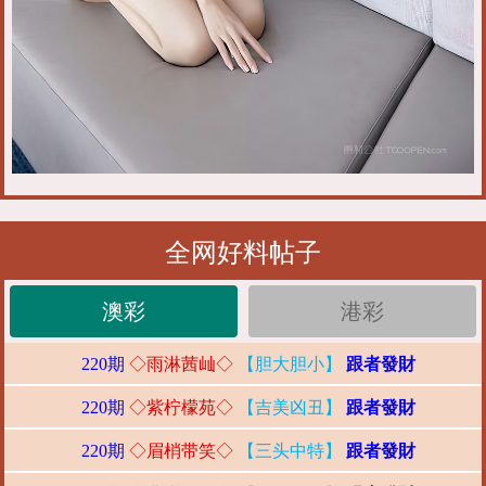
全网好料帖子
澳彩
港彩
220
期
◇雨淋茜屾◇
【胆大胆小】
跟者發財
220期
◇紫柠檬苑◇
【吉美凶丑】
跟者發財
220期
◇眉梢带笑◇
【三头中特】
跟者發財