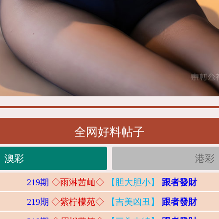
全网好料帖子
澳彩
港彩
219
期
◇雨淋茜屾◇
【胆大胆小】
跟者發財
219期
◇紫柠檬苑◇
【吉美凶丑】
跟者發財