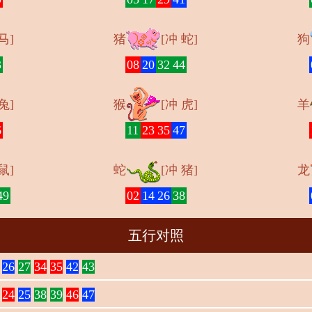
马]
猪
[冲 蛇]
狗
3
08
20
32
44
兔]
猴
[冲 虎]
羊
6
11
23
35
47
鼠]
蛇
[冲 猪]
龙
49
02
14
26
38
五行对照
26
27
34
35
42
43
24
25
38
39
46
47