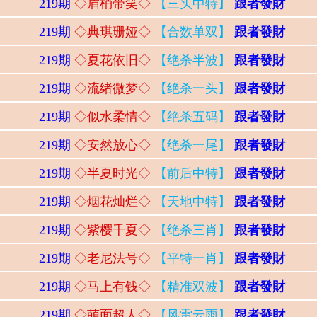
219期
◇眉梢带笑◇
【三头中特】
跟者發財
219期
◇典琪珊娅◇
【合数单双】
跟者發財
219期
◇夏花依旧◇
【绝杀半波】
跟者發財
219期
◇流绪微梦◇
【绝杀一头】
跟者發財
219期
◇似水柔情◇
【绝杀五码】
跟者發財
219期
◇安然放心◇
【绝杀一尾】
跟者發財
219期
◇半夏时光◇
【前后中特】
跟者發財
219期
◇烟花灿烂◇
【天地中特】
跟者發財
219期
◇紫樱千夏◇
【绝杀三肖】
跟者發財
219期
◇老尼法号◇
【平特一肖】
跟者發財
219期
◇马上有钱◇
【精准双波】
跟者發財
219期
◇萌面超人◇
【风雷云雨】
跟者發財