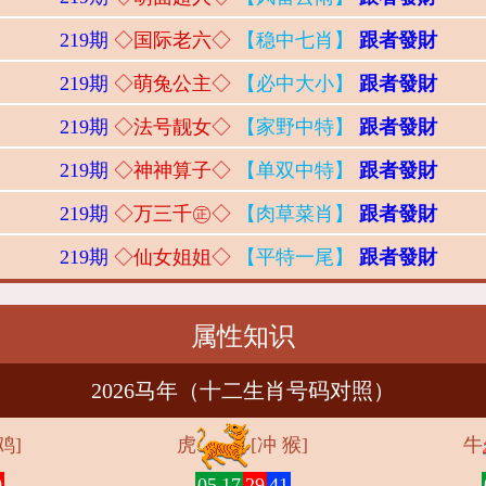
219期
◇国际老六◇
【稳中七肖】
跟者發財
219期
◇萌兔公主◇
【必中大小】
跟者發財
219期
◇法号靓女◇
【家野中特】
跟者發財
219期
◇神神算子◇
【单双中特】
跟者發財
219期
◇万三千㊣◇
【肉草菜肖】
跟者發財
219期
◇仙女姐姐◇
【平特一尾】
跟者發財
属性知识
2026马年（十二生肖号码对照）
鸡]
虎
[冲 猴]
牛
0
05
17
29
41