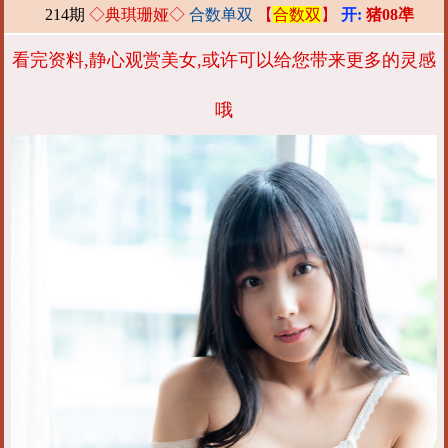
214期
◇
典琪珊娅
◇
合数单双
【
合数双
】
开:
猪08凖
看完资料,静心观赏美女,或许可以给您带来更多的灵感
哦