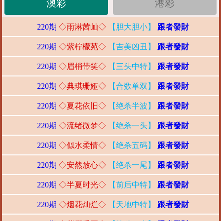
澳彩
港彩
220
期
◇雨淋茜屾◇
【胆大胆小】
跟者發財
220期
◇紫柠檬苑◇
【吉美凶丑】
跟者發財
220期
◇眉梢带笑◇
【三头中特】
跟者發財
220期
◇典琪珊娅◇
【合数单双】
跟者發財
220期
◇夏花依旧◇
【绝杀半波】
跟者發財
220期
◇流绪微梦◇
【绝杀一头】
跟者發財
220期
◇似水柔情◇
【绝杀五码】
跟者發財
220期
◇安然放心◇
【绝杀一尾】
跟者發財
220期
◇半夏时光◇
【前后中特】
跟者發財
220期
◇烟花灿烂◇
【天地中特】
跟者發財