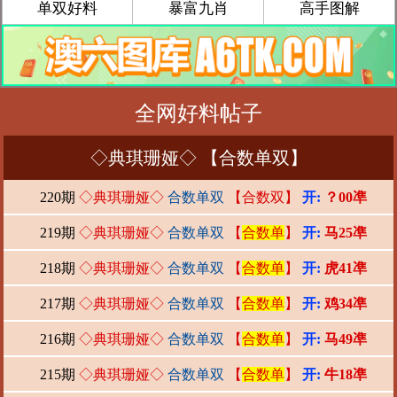
单双好料
暴富九肖
高手图解
全网好料帖子
◇典琪珊娅◇ 【合数单双】
220期
◇
典琪珊娅
◇
合数单双
【合数双】
开:
？00凖
219期
◇
典琪珊娅
◇
合数单双
【
合数单
】
开:
马25凖
218期
◇
典琪珊娅
◇
合数单双
【
合数单
】
开:
虎41凖
217期
◇
典琪珊娅
◇
合数单双
【
合数单
】
开:
鸡34凖
216期
◇
典琪珊娅
◇
合数单双
【
合数单
】
开:
马49凖
215期
◇
典琪珊娅
◇
合数单双
【
合数单
】
开:
牛18凖