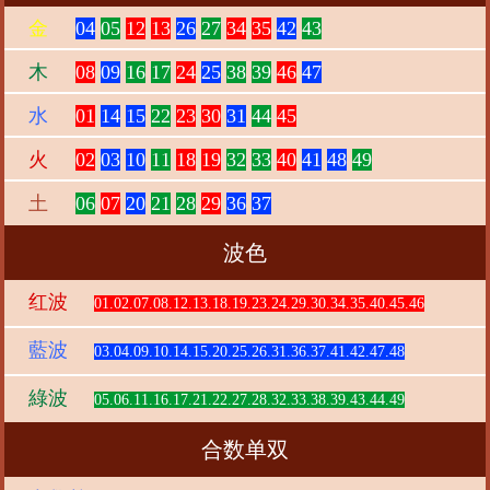
金
04
05
12
13
26
27
34
35
42
43
木
08
09
16
17
24
25
38
39
46
47
水
01
14
15
22
23
30
31
44
45
火
02
03
10
11
18
19
32
33
40
41
48
49
土
06
07
20
21
28
29
36
37
波色
红波
01.02.07.08.12.13.18.19.23.24.29.30.34.35.40.45.46
藍波
03.04.09.10.14.15.20.25.26.31.36.37.41.42.47.48
綠波
05.06.11.16.17.21.22.27.28.32.33.38.39.43.44.49
合数单双