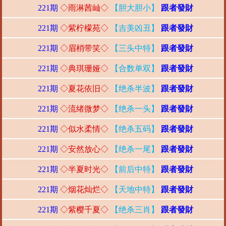
221
期
◇雨淋茜屾◇
【胆大胆小】
跟者發財
221期
◇紫柠檬苑◇
【吉美凶丑】
跟者發財
221期
◇眉梢带笑◇
【三头中特】
跟者發財
221期
◇典琪珊娅◇
【合数单双】
跟者發財
221期
◇夏花依旧◇
【绝杀半波】
跟者發財
221期
◇流绪微梦◇
【绝杀一头】
跟者發財
221期
◇似水柔情◇
【绝杀五码】
跟者發財
221期
◇安然放心◇
【绝杀一尾】
跟者發財
221期
◇半夏时光◇
【前后中特】
跟者發財
221期
◇烟花灿烂◇
【天地中特】
跟者發財
221期
◇紫樱千夏◇
【绝杀三肖】
跟者發財