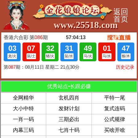
返回
首页
www.25518.com
优秀站点•长跟必赚
全网精华
玄机四肖
平特一尾
大小中特
发财计划
复式连码
一肖一码
三期必出
公式规律
内幕三码
七肖十码
买啥开啥