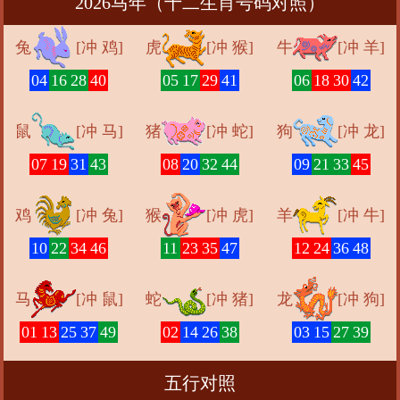
2026马年（十二生肖号码对照）
兔
[冲 鸡]
虎
[冲 猴]
牛
[冲 羊]
04
16
28
40
05
17
29
41
06
18
30
42
鼠
[冲 马]
猪
[冲 蛇]
狗
[冲 龙]
07
19
31
43
08
20
32
44
09
21
33
45
鸡
[冲 兔]
猴
[冲 虎]
羊
[冲 牛]
10
22
34
46
11
23
35
47
12
24
36
48
马
[冲 鼠]
蛇
[冲 猪]
龙
[冲 狗]
01
13
25
37
49
02
14
26
38
03
15
27
39
五行对照