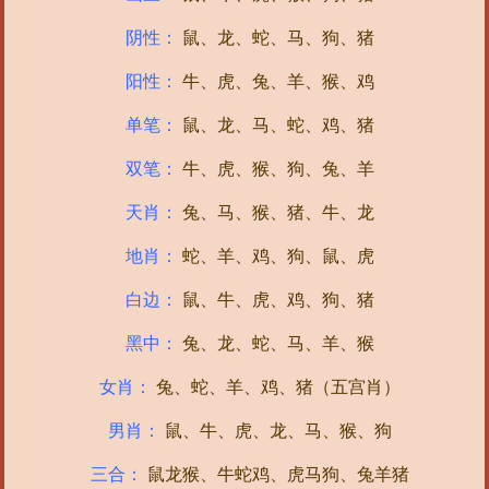
阴性：
鼠、龙、蛇、马、狗、猪
阳性：
牛、虎、兔、羊、猴、鸡
单笔：
鼠、龙、马、蛇、鸡、猪
双笔：
牛、
虎、猴、狗、兔、羊
天肖：
兔、马、猴、猪、牛、龙
地肖：
蛇、羊、鸡、狗、鼠、虎
白边：
鼠、牛、虎、鸡、狗、猪
黑中：
兔、龙、蛇、马、羊、猴
女肖：
兔、蛇、羊、鸡、猪（五宫肖）
男肖：
鼠、牛、虎、龙、马、猴、狗
三合：
鼠龙猴、牛蛇鸡、虎马狗、兔羊猪