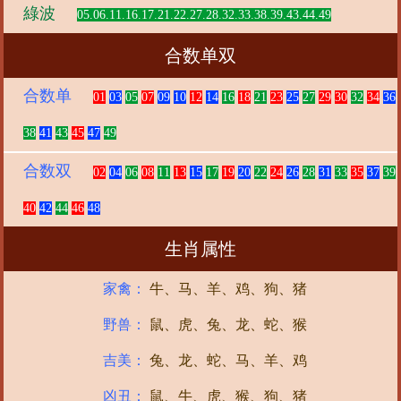
綠波
05.06.11.16.17.21.22.27.28.32.33.38.39.43.44.49
合数单双
合数单
01
03
05
07
09
10
12
14
16
18
21
23
25
27
29
30
32
34
36
38
41
43
45
47
49
合数双
02
04
06
08
11
13
15
17
19
20
22
24
26
28
31
33
35
37
39
40
42
44
46
48
生肖属性
家禽：
牛、马、羊、鸡、狗、猪
野兽：
鼠、虎、兔、龙、蛇、猴
吉美：
兔、龙、蛇、马、羊、鸡
凶丑：
鼠、牛、虎、猴、狗、猪