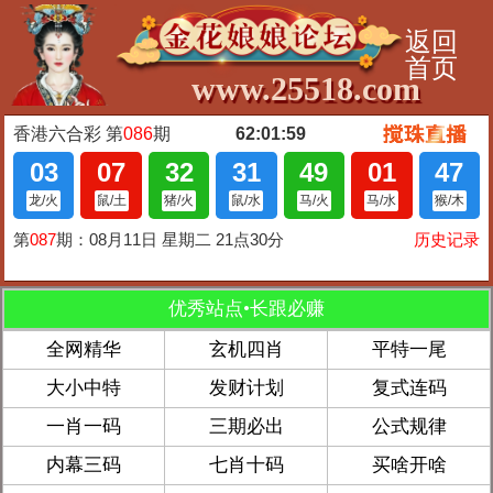
返回
首页
www.25518.com
优秀站点•长跟必赚
全网精华
玄机四肖
平特一尾
大小中特
发财计划
复式连码
一肖一码
三期必出
公式规律
内幕三码
七肖十码
买啥开啥