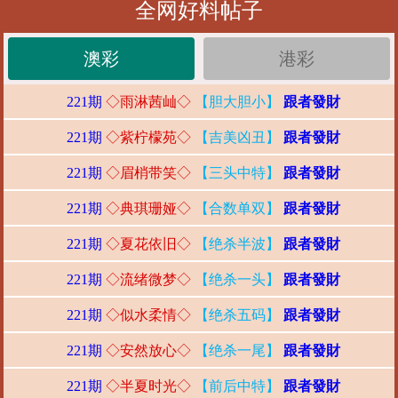
全网好料帖子
澳彩
港彩
221
期
◇雨淋茜屾◇
【胆大胆小】
跟者發財
221期
◇紫柠檬苑◇
【吉美凶丑】
跟者發財
221期
◇眉梢带笑◇
【三头中特】
跟者發財
221期
◇典琪珊娅◇
【合数单双】
跟者發財
221期
◇夏花依旧◇
【绝杀半波】
跟者發財
221期
◇流绪微梦◇
【绝杀一头】
跟者發財
221期
◇似水柔情◇
【绝杀五码】
跟者發財
221期
◇安然放心◇
【绝杀一尾】
跟者發財
221期
◇半夏时光◇
【前后中特】
跟者發財