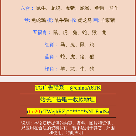
六合：
鼠牛、龙鸡、虎猪、蛇猴、兔狗、马羊
琴:
兔蛇鸡
棋:
鼠牛狗
书:
虎龙马
画:
羊猴猪
五福肖：
鼠、虎、兔、蛇、猴
、
龙
红肖：
马、兔、鼠、鸡
蓝肖：
蛇、虎、猪、猴
绿肖：
羊、龙、牛、狗
TG广
告联系：
@
chinaA6TK
站长广告唯一收款地址
(
trc20
)
:TWejhRZj*******sNLFodSa
说明：本论坛所提供的内容、资料、图片和资讯，
只应用在合法的资料探讨，暂不适用于其它，外围
和使用。特此声明！