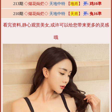
213期
◇
烟花灿烂
◇
天地中特
【
地肖
】
开:
鸡10凖
210期
◇
烟花灿烂
◇
天地中特
【
天肖
】
开:
兔16凖
看完资料,静心观赏美女,或许可以给您带来更多的灵感
哦