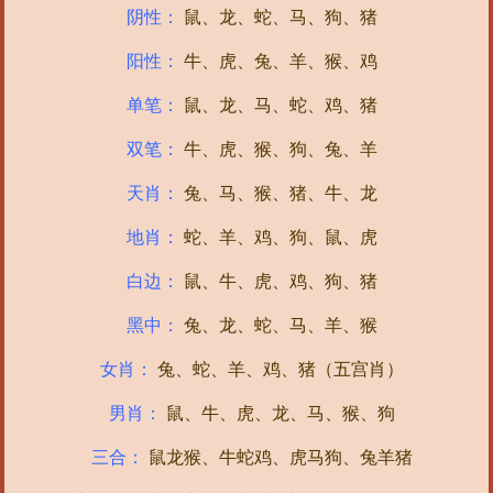
阴性：
鼠、龙、蛇、马、狗、猪
阳性：
牛、虎、兔、羊、猴、鸡
单笔：
鼠、龙、马、蛇、鸡、猪
双笔：
牛、
虎、猴、狗、兔、羊
天肖：
兔、马、猴、猪、牛、龙
地肖：
蛇、羊、鸡、狗、鼠、虎
白边：
鼠、牛、虎、鸡、狗、猪
黑中：
兔、龙、蛇、马、羊、猴
女肖：
兔、蛇、羊、鸡、猪（五宫肖）
男肖：
鼠、牛、虎、龙、马、猴、狗
三合：
鼠龙猴、牛蛇鸡、虎马狗、兔羊猪