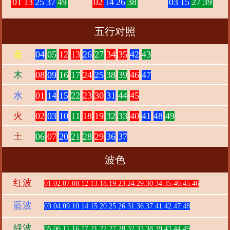
01
13
25
37
49
02
14
26
38
03
15
27
39
五行对照
金
04
05
12
13
26
27
34
35
42
43
木
08
09
16
17
24
25
38
39
46
47
水
01
14
15
22
23
30
31
44
45
火
02
03
10
11
18
19
32
33
40
41
48
49
土
06
07
20
21
28
29
36
37
波色
红波
01.02.07.08.12.13.18.19.23.24.29.30.34.35.40.45.46
藍波
03.04.09.10.14.15.20.25.26.31.36.37.41.42.47.48
綠波
05.06.11.16.17.21.22.27.28.32.33.38.39.43.44.49