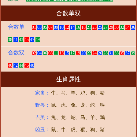
合数单双
合数单
01
03
05
07
09
10
12
14
16
18
21
23
25
27
29
30
32
34
36
38
41
43
45
47
49
合数双
02
04
06
08
11
13
15
17
19
20
22
24
26
28
31
33
35
37
39
40
42
44
46
48
生肖属性
家禽：
牛、马、羊、鸡、狗、猪
野兽：
鼠、虎、兔、龙、蛇、猴
吉美：
兔、龙、蛇、马、羊、鸡
凶丑：
鼠、牛、虎、猴、狗、猪