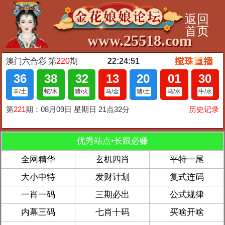
返回
首页
www.25518.com
优秀站点•长跟必赚
全网精华
玄机四肖
平特一尾
大小中特
发财计划
复式连码
一肖一码
三期必出
公式规律
内幕三码
七肖十码
买啥开啥