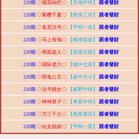
220期
◇烟花灿烂◇
【天地中特】
跟者發財
220期
◇紫樱千夏◇
【绝杀三肖】
跟者發財
220期
◇老尼法号◇
【平特一肖】
跟者發財
220期
◇马上有钱◇
【精准双波】
跟者發財
220期
◇萌面超人◇
【风雷云雨】
跟者發財
220期
◇国际老六◇
【稳中七肖】
跟者發財
220期
◇萌兔公主◇
【必中大小】
跟者發財
220期
◇法号靓女◇
【家野中特】
跟者發財
220期
◇神神算子◇
【单双中特】
跟者發財
220期
◇万三千㊣◇
【肉草菜肖】
跟者發財
220期
◇仙女姐姐◇
【平特一尾】
跟者發財