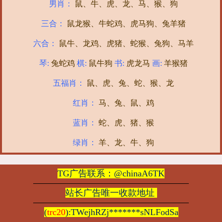
男肖：
鼠、牛、虎、龙、马、猴、狗
三合：
鼠龙猴、牛蛇鸡、虎马狗、兔羊猪
六合：
鼠牛、龙鸡、虎猪、蛇猴、兔狗、马羊
琴:
兔蛇鸡
棋:
鼠牛狗
书:
虎龙马
画:
羊猴猪
五福肖：
鼠、虎、兔、蛇、猴
、
龙
红肖：
马、兔、鼠、鸡
蓝肖：
蛇、虎、猪、猴
绿肖：
羊、龙、牛、狗
TG广
告联系：
@
chinaA6TK
站长广告唯一收款地址
(
trc20
)
:TWejhRZj*******sNLFodSa