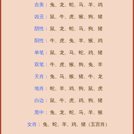
吉美：
兔、龙、蛇、马、羊、鸡
凶丑：
鼠、牛、虎、猴、狗、猪
阴性：
鼠、龙、蛇、马、狗、猪
阳性：
牛、虎、兔、羊、猴、鸡
单笔：
鼠、龙、马、蛇、鸡、猪
双笔：
牛、
虎、猴、狗、兔、羊
天肖：
兔、马、猴、猪、牛、龙
地肖：
蛇、羊、鸡、狗、鼠、虎
白边：
鼠、牛、虎、鸡、狗、猪
黑中：
兔、龙、蛇、马、羊、猴
女肖：
兔、蛇、羊、鸡、猪（五宫肖）