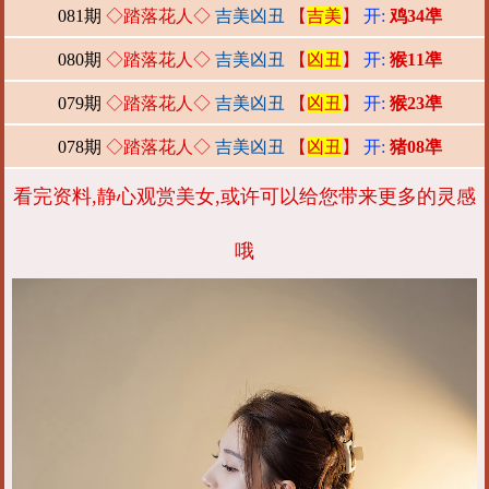
081期
◇踏落花人
◇
吉美凶丑
【
吉美
】
开:
鸡34凖
080期
◇踏落花人
◇
吉美凶丑
【
凶丑
】
开:
猴11凖
079期
◇踏落花人
◇
吉美凶丑
【
凶丑
】
开:
猴23凖
078期
◇踏落花人
◇
吉美凶丑
【
凶丑
】
开:
猪08凖
看完资料,静心观赏美女,或许可以给您带来更多的灵感
哦