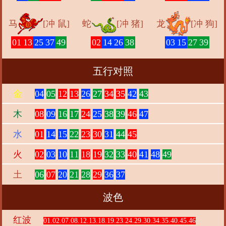
马
[冲 鼠]
蛇
[冲 猪]
龙
[冲 狗]
01
13
25
37
49
02
14
26
38
03
15
27
39
五行对照
金
04
05
12
13
26
27
34
35
42
43
木
08
09
16
17
24
25
38
39
46
47
水
01
14
15
22
23
30
31
44
45
火
02
03
10
11
18
19
32
33
40
41
48
49
土
06
07
20
21
28
29
36
37
波色
红波
01.02.07.08.12.13.18.19.23.24.29.30.34.35.40.45.46